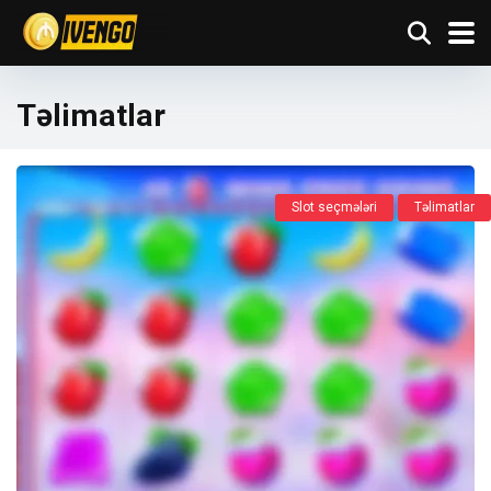
Təlimatlar
Slot seçmələri
Təlimatlar