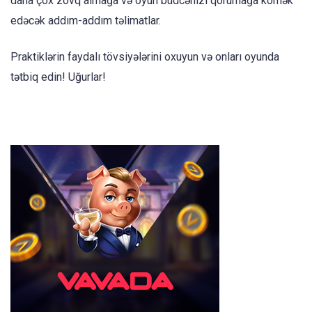
daha çox zövq almağa və oyun büdcənizi qorumağa kömək
edəcək addım-addım təlimatlar.
Praktiklərin faydalı tövsiyələrini oxuyun və onları oyunda
tətbiq edin! Uğurlar!